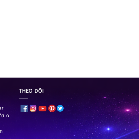
THEO DÕI
om
Zalo
n