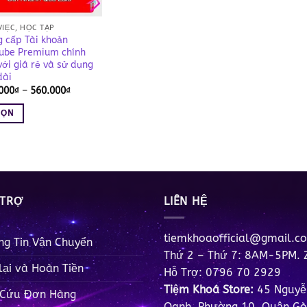
VIỆC, HỌC TẬP
 cấp Tài khoản
ube Premium chính
với giá rẻ và sử dụng
dài
Khoảng
000
₫
–
560.000
₫
giá:
từ
HỌN
145.000₫
đến
560.000₫
m
u
 TRỢ
LIÊN HỆ
tiemkhoaofficial@gmail.c
ng Tin Vận Chuyển
Thứ 2 – Thứ 7: 8AM-5PM. 
lại và Hoàn Tiền
Hỗ Trợ: 0796 70 2929
Tiệm Khoá Store:
45 Nguyễ
 Cứu Đơn Hàng
Oanh, Phường 10, Quận Gò