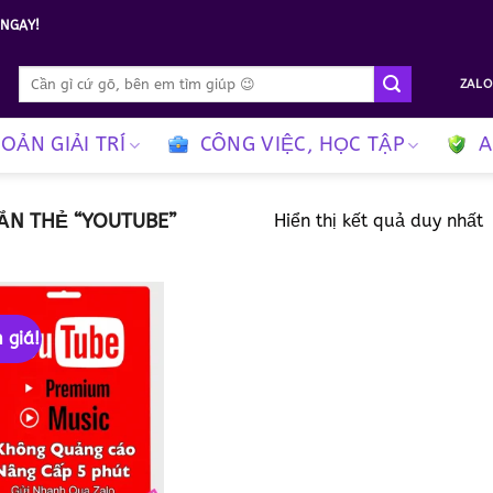
NGAY!
Tìm
ZALO
kiếm:
HOẢN GIẢI TRÍ
CÔNG VIỆC, HỌC TẬP
A
N THẺ “YOUTUBE”
Hiển thị kết quả duy nhất
 giá!
Add to
wishlist