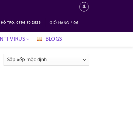
0
GIỎ HÀNG /
0
₫
 HỖ TRỢ: 0796 70 2929
NTI VIRUS
BLOGS