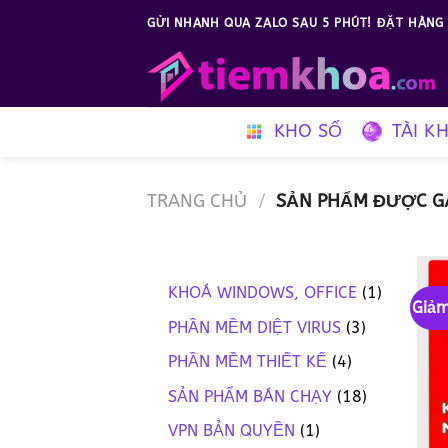
Bỏ
GỬI NHANH QUA ZALO SAU 5 PHÚT! ĐẶT HÀNG 
qua
nội
dung
KHO SỐ
TÀI K
TRANG CHỦ
/
SẢN PHẨM ĐƯỢC GẮ
1
KHOÁ WINDOWS, OFFICE
1
Giảm
sản
3
PHẦN MỀM DIỆT VIRUS
3
phẩm
sản
4
PHẦN MỀM THIẾT KẾ
4
phẩm
sản
18
SẢN PHẨM BÁN CHẠY
18
phẩm
sản
1
VPN BẢN QUYỀN
1
phẩm