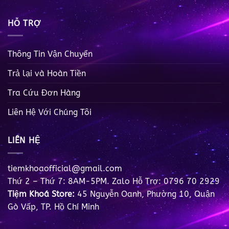
HỖ TRỢ
Thông Tin Vận Chuyển
Trả lại và Hoàn Tiền
Tra Cứu Đơn Hàng
Liên Hệ Với Chúng Tôi
LIÊN HỆ
tiemkhoaofficial@gmail.com
Thứ 2 – Thứ 7: 8AM-5PM. Zalo Hỗ Trợ: 0796 70 2929
Tiệm Khoá Store:
45 Nguyễn Oanh, Phường 10, Quận
Gò Vấp, TP. Hồ Chí Minh