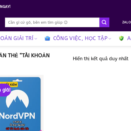
NGAY!
Tìm
ZALO
kiếm:
HOẢN GIẢI TRÍ
CÔNG VIỆC, HỌC TẬP
A
N THẺ “TÀI KHOẢN
Hiển thị kết quả duy nhất
 giá!
Add to
wishlist