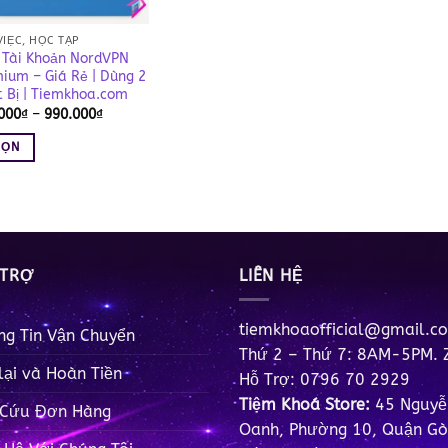
VIỆC, HỌC TẬP
Tài Khoản NordVPN
ium – Giá Rẻ | Dùng 2
t Bị | Tiemkhoa.com
Khoảng
000
₫
–
990.000
₫
giá:
từ
HỌN
130.000₫
đến
990.000₫
m
u
 TRỢ
LIÊN HỆ
tiemkhoaofficial@gmail.c
ng Tin Vận Chuyển
Thứ 2 – Thứ 7: 8AM-5PM. 
lại và Hoàn Tiền
Hỗ Trợ: 0796 70 2929
Tiệm Khoá Store:
45 Nguyễ
 Cứu Đơn Hàng
Oanh, Phường 10, Quận Gò