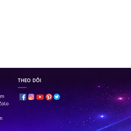
THEO DÕI
om
Zalo
n