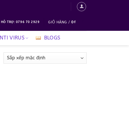
0
GIỎ HÀNG /
0
₫
 HỖ TRỢ: 0796 70 2929
NTI VIRUS
BLOGS