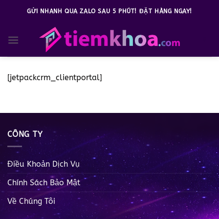
Bỏ
GỬI NHANH QUA ZALO SAU 5 PHÚT! ĐẶT HÀNG NGAY!
qua
nội
0
dung
[jetpackcrm_clientportal]
CÔNG TY
Điều Khoản Dịch Vụ
Chính Sách Bảo Mật
Về Chúng Tôi