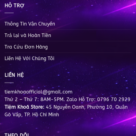
HỖ TRỢ
Thông Tin Vận Chuyển
Trả lại và Hoàn Tiền
Tra Cứu Đơn Hàng
Liên Hệ Với Chúng Tôi
LIÊN HỆ
tiemkhoaofficial@gmail.com
Thứ 2 – Thứ 7: 8AM-5PM. Zalo Hỗ Trợ: 0796 70 2929
Tiệm Khoá Store:
45 Nguyễn Oanh, Phường 10, Quận
Gò Vấp, TP. Hồ Chí Minh
THEO DÕI